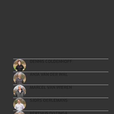
ervan. Het liefst is hij veel op pad. In met name de bovenste
helft van Nederland komt hij bij allerlei klanten, van
privéwoningen tot grote bedrijven. Zo heeft hij veel
afwisseling in zijn werk en uiteraard volop vrijheid. Geen dag
is hetzelfde voor Henk.
DENNIS COLDENHOFF
ANJA VAN DER WAL
MARCEL VAN WIEREN
SJORS OERLEMANS
BERTHUS DOTINGA