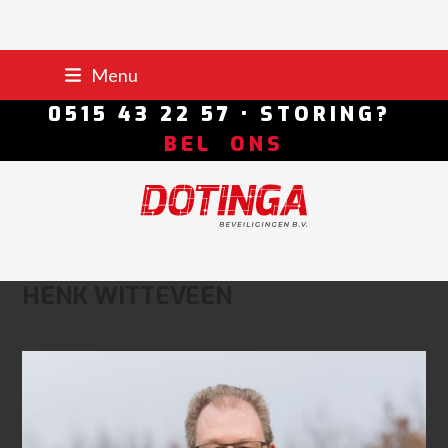
Skip
Menu
to
Portal
Logwise
content
0515 43 22 57 • STORING?
BEL ONS
HENK WITTEVEEN