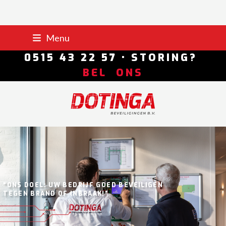
Skip
Menu
to
Portal
Logwise
content
0515 43 22 57 • STORING?
BEL ONS
“ONS DOEL: UW BEDRIJF GOED BEVEILIGEN
TEGEN BRAND OF INBRAAK!”